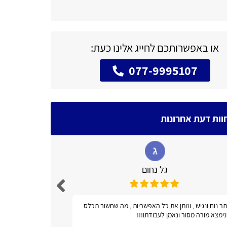
או באפשרותכם לחייג אלינו כעת:
077-9995107
וות דעת אחרונות
גל נחום
ר נוח ונגיש , ונותן את כל האפשריות , מה שחשוב תכלס
אתר מועיל!
ימצא מורה מסור ונאמן לעבודתו!!!
טלפונים ואב