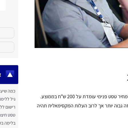
א
כמה שיעור
אז כמה עולה טסט פנימי? מבדיקות שערכנו, נמצא כי מחיר טסט פנימי עומדת על 200 ש"ח בממוצע.
גיל ללימו
זה גבוה יותר אך לרוב העלות המקסימאלית תהיה
רישום ללי
טסט חיצונ
בלימה ב