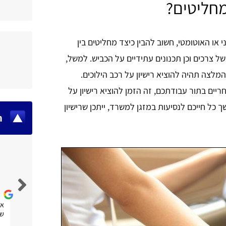
מחליטים?
י או האוטומטי, חשוב להבין כיצד מחליטים בין
ל צרכים וכן תכנונים עתידיים על הכביש. למשל,
מלצה תהיה להוציא רישיון על רכב הילוכים.
ריים בתור עבודתכם, זה הזמן להוציא רישיון על
 כל חייכם לנסיעות במזגן למשרד, ייתכן שרישיון
ח
Fran Efrat Shifrin Salinger
אתר נוח מאוד לשימוש, אני מקווה שגם אעזר בו.
את
שנ