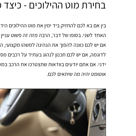
בחירת מוט ההילוכים - כיצד 
בין אם בא לכם להחזיק ביד ימין את מוט ההילוכים הידנ
האחד לשני. בסופו של דבר, הרבה מזה זה פשוט עניין ש
אם יש לכם כוונה להפוך את הנהיגה למשהו מקצועי, הה
לדוגמה, אם יש לכם תכנון לנהוג בעתיד על רכבים מסח
ידני. אם אתם יודעים בוודאות שתצטרכו את הרכב במשך
אוטומט יהיה מה שיתאים לכם.
RUTH
אחלה אתר מרכז את כל החומר במורה קצרה ברורה
ומתומצתת❤️