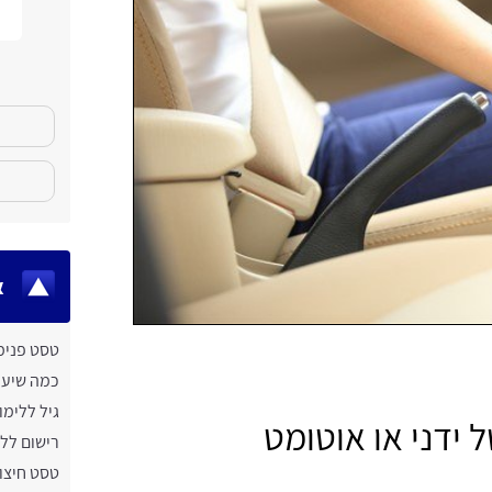
א
טסט פנימ
כמה שיעור
גיל ללימו
 ידני או אוטומט
רישום ללי
טסט חיצונ