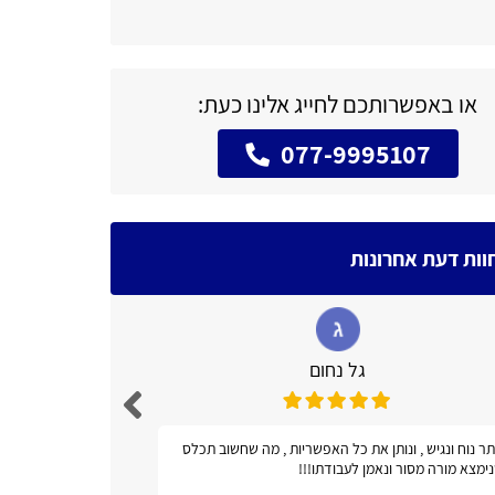
או באפשרותכם לחייג אלינו כעת:
077-9995107
וות דעת אחרונות
גל נחום
ר נוח ונגיש , ונותן את כל האפשריות , מה שחשוב תכלס
אתר מועיל!
ימצא מורה מסור ונאמן לעבודתו!!!
טלפונים ואב