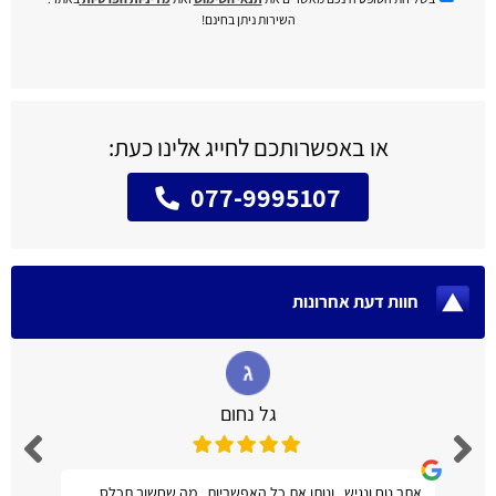
השירות ניתן בחינם!
או באפשרותכם לחייג אלינו כעת:
077-9995107
חוות דעת אחרונות
גל נחום
אתר נוח ונגיש , ונותן את כל האפשריות , מה שחשוב תכלס