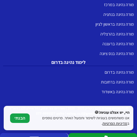
מורה נהיגה במרכז
מורה נהיגה בנתניה
מורה נהיגה בראשון לציון
מורה נהיגה בהרצליה
מורה נהיגה ברעננה
מורה נהיגה בנס ציונה
לימוד נהיגה בדרום
מורה נהיגה בדרום
מורה נהיגה ברחובות
מורה נהיגה באשדוד
© כל הזכויות שמורות לנהג בקליק 2021 - 2026 | משרדים: צור יצחק, נחל איילון 20ב | דוא"ל:
היי, יש אצלנו עוגיות!🍪
nahag.co.il@gmail.com | טלפון: 077-9995107
אנו משתמשים בעוגיות לשיפור ותפעול האתר. פרטים נוספים
הבנתי
ב
מדיניות הפרטיות
.