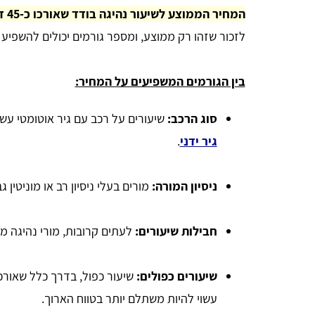
המחיר הממוצע לשיעור נהיגה בודד שאורכו כ-45 דקות הוא כ-190 שקלים חדשים.
לזכור שזהו רק ממוצע, ומספר גורמים יכולים להשפיע
בין הגורמים המשפיעים על המחיר:
סוג הרכב:
שיעורים על רכב עם גיר אוטומטי עשו
גיר ידני
.
ניסיון המורה:
מורים בעלי ניסיון רב או מוניטין 
חבילות שיעורים:
לעתים קרובות, מורי נהיגה מ
RUTH
שיעורים כפולים:
שיעור כפול, בדרך כלל שאורכו
אחלה אתר מרכז את כל החומר במורה קצרה ברורה
עשוי להיות משתלם יותר בטווח הארוך.
ומתומצתת❤️