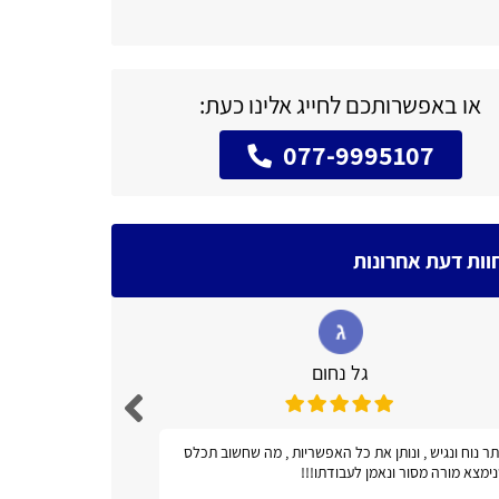
או באפשרותכם לחייג אלינו כעת:
077-9995107
וות דעת אחרונות
גל נחום
ר נוח ונגיש , ונותן את כל האפשריות , מה שחשוב תכלס
אתר מועיל!
ימצא מורה מסור ונאמן לעבודתו!!!
טלפונים ואב