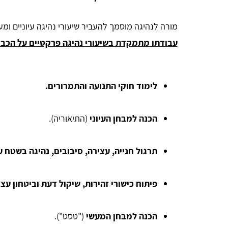
מורה לנהיגה מוסמך להעביר שיעורי נהיגה עיוניים ומעש
עבודתו מתמקדת בשיעורי נהיגה פרקטיים על הכביש
לימוד חוקי התנועה והתמרורים.
הכנה למבחן העיוני
(התיאוריה).
תרגול חנייה, עצירה, סיבובים, נהיגה בשטח עיר
RUTH
פיתוח כישורי זהירות, שיקול דעת וביטחון עצ
אחלה אתר מרכז את כל החומר במורה קצרה ברורה
הכנה למבחן המעשי
("טסט").
ומתומצתת❤️