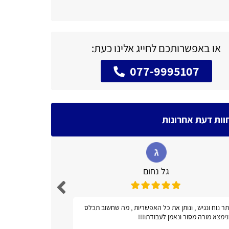
או באפשרותכם לחייג אלינו כעת:
077-9995107
וות דעת אחרונות
גל נחום
ר נוח ונגיש , ונותן את כל האפשריות , מה שחשוב תכלס
אתר מועיל!
ימצא מורה מסור ונאמן לעבודתו!!!
טלפונים ואב