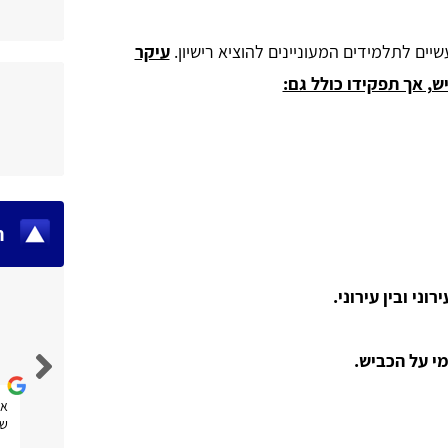
יים לתלמידים המעוניינים להוציא רישיון.
עיקר
, אך תפקידו כולל גם:
ח
וני ובין עירוני.
Fran Efrat Shifrin Salinger
מי על הכביש.
אתר נוח מאוד לשימוש, אני מקווה שגם אעזר בו.
את
שנ