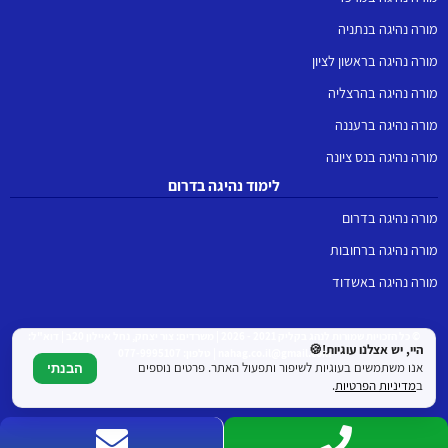
מורה נהיגה בנתניה
מורה נהיגה בראשון לציון
מורה נהיגה בהרצליה
מורה נהיגה ברעננה
מורה נהיגה בנס ציונה
לימוד נהיגה בדרום
מורה נהיגה בדרום
מורה נהיגה ברחובות
מורה נהיגה באשדוד
© כל הזכויות שמורות לנהג בקליק 2021 - 2026 | משרדים: צור יצחק, נחל איילון 20ב | דוא"ל:
היי, יש אצלנו עוגיות!🍪
nahag.co.il@gmail.com | טלפון: 077-9995107
אנו משתמשים בעוגיות לשיפור ותפעול האתר. פרטים נוספים
הבנתי
ב
מדיניות הפרטיות
.