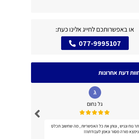
או באפשרותכם לחייג אלינו כעת:
077-9995107
וות דעת אחרונות
גל נחום
ר נוח ונגיש , ונותן את כל האפשריות , מה שחשוב תכלס
אתר מועיל!
ימצא מורה מסור ונאמן לעבודתו!!!
טלפונים ואב