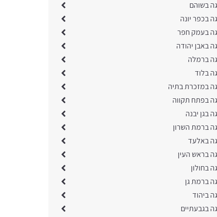
גה בשוהם
ה בכפר יונה
גה בעמק חפר
ה באבן יהודה
גה ברמלה
ה בלוד
גה במזכרת בתיה
גה בפתח תקווה
ה בגן יבנה
גה ברמת השרון
גה באלעד
גה בראש העין
ה בחולון
ה ברמת גן
ה ביהוד
גה בגבעתיים