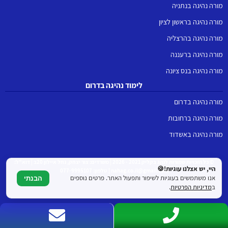
מורה נהיגה בנתניה
מורה נהיגה בראשון לציון
מורה נהיגה בהרצליה
מורה נהיגה ברעננה
מורה נהיגה בנס ציונה
לימוד נהיגה בדרום
מורה נהיגה בדרום
מורה נהיגה ברחובות
מורה נהיגה באשדוד
© כל הזכויות שמורות לנהג בקליק 2021 - 2026 | משרדים: צור יצחק, נחל איילון 20ב | דוא"ל:
היי, יש אצלנו עוגיות!🍪
nahag.co.il@gmail.com | טלפון: 077-9995107
אנו משתמשים בעוגיות לשיפור ותפעול האתר. פרטים נוספים
הבנתי
ב
מדיניות הפרטיות
.